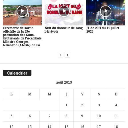
Cérémonie de sortie
Nuit du donneur de sang
JT de 20H du 19 juillet
officielle de la 25e
bénévole
2026
promotion des Sous-
lieutenants de l’Académie
Militaire Georges
Namoano (AMGN) de Pô
Calendrier
août 2019
L
M
M
J
V
S
D
1
2
3
4
5
6
7
8
9
10
11
12
13
14
15
16
17
18