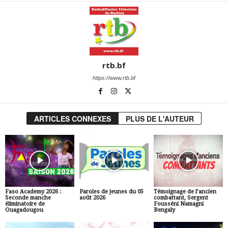
rtb.bf
https://www.rtb.bf
ARTICLES CONNEXES
PLUS DE L'AUTEUR
Faso Academy 2026 :
Paroles de jeunes du 05
Témoignage de l’ancien
Seconde manche
août 2026
combattant, Sergent
éliminatoire de
Fousséni Namagni
Ouagadougou
Bengaly