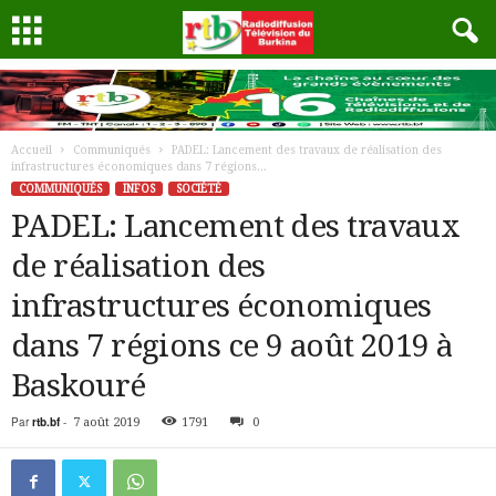
Accueil
Communiqués
PADEL: Lancement des travaux de réalisation des
infrastructures économiques dans 7 régions...
COMMUNIQUÉS
INFOS
SOCIÉTÉ
PADEL: Lancement des travaux
de réalisation des
infrastructures économiques
dans 7 régions ce 9 août 2019 à
Baskouré
Par
rtb.bf
-
7 août 2019
1791
0