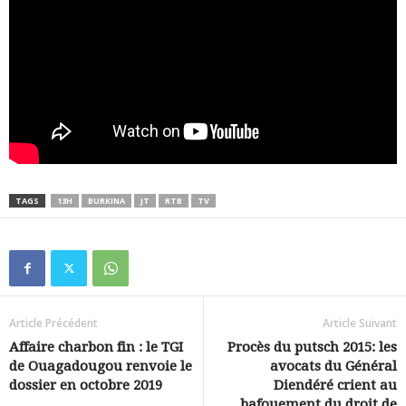
TAGS
13H
BURKINA
JT
RTB
TV
Article Précédent
Article Suivant
Affaire charbon fin : le TGI
Procès du putsch 2015: les
de Ouagadougou renvoie le
avocats du Général
dossier en octobre 2019
Diendéré crient au
bafouement du droit de