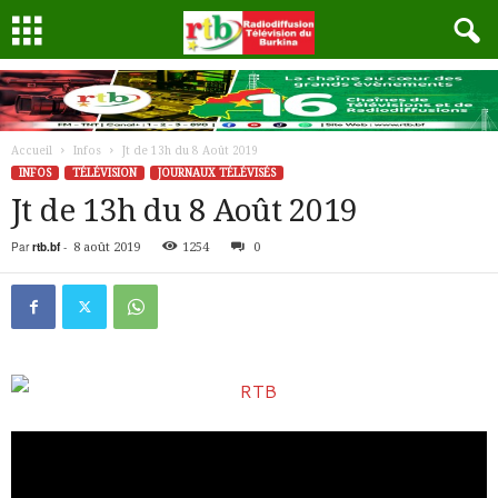
Accueil
Infos
Jt de 13h du 8 Août 2019
INFOS
TÉLÉVISION
JOURNAUX TÉLÉVISÉS
Jt de 13h du 8 Août 2019
Par
rtb.bf
-
8 août 2019
1254
0