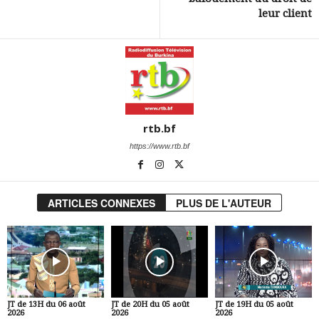
leur client
rtb.bf
https://www.rtb.bf
ARTICLES CONNEXES
PLUS DE L'AUTEUR
JT de 13H du 06 août
JT de 20H du 05 août
JT de 19H du 05 août
2026
2026
2026