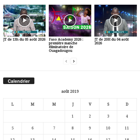
JT de 13h du 05 août 2026
Faso Academy 2026 :
JT de 20H du 04 août
première manche
2026
éliminatoire de
Ouagadougou
Calendrier
août 2019
L
M
M
J
V
S
D
1
2
3
4
5
6
7
8
9
10
11
12
13
14
15
16
17
18