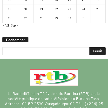
19
20
21
22
23
24
25
26
27
28
29
30
31
« Juil
Sep »
Rechercher
La Radiodiffusion Télévision du Burkina (RTB) est la
société publique de radiotélévision du Burkina Faso.
Adresse : 01 BP 2530 Ouagadougou 01 Tél : (+226) 25