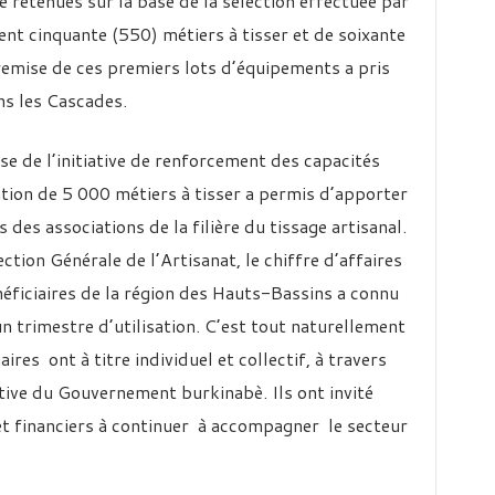
 retenues sur la base de la sélection effectuée par
cent cinquante (550) métiers à tisser et de soixante
 remise de ces premiers lots d’équipements a pris
ans les Cascades.
e de l’initiative de renforcement des capacités
tion de 5 000 métiers à tisser a permis d’apporter
des associations de la filière du tissage artisanal.
ection Générale de l’Artisanat, le chiffre d’affaires
ficiaires de la région des Hauts-Bassins a connu
 trimestre d’utilisation. C’est tout naturellement
aires ont à titre individuel et collectif, à travers
iative du Gouvernement burkinabè. Ils ont invité
 et financiers à continuer à accompagner le secteur