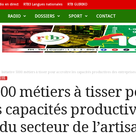
io en direct
RTB3 Langues nationales
RTB GUIRIKO
RADIO
DOSSIERS
SPORT
CONTACT
Initiative 5000 métiers à tisser pour accroitre les capacités productives des entreprises 
ÉTÉ
000 métiers à tisser 
s capacités producti
du secteur de l’artis