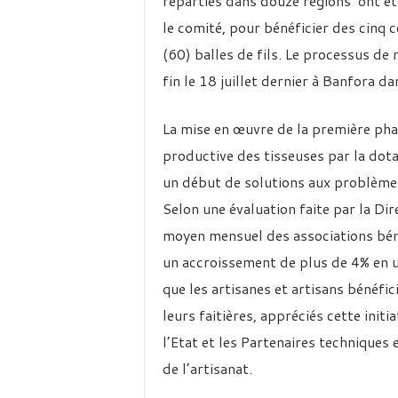
réparties dans douze régions ont été
le comité, pour bénéficier des cinq 
(60) balles de fils. Le processus de
fin le 18 juillet dernier à Banfora d
La mise en œuvre de la première phas
productive des tisseuses par la dota
un début de solutions aux problèmes 
Selon une évaluation faite par la Dir
moyen mensuel des associations béné
un accroissement de plus de 4% en un
que les artisanes et artisans bénéfici
leurs faitières, appréciés cette init
l’Etat et les Partenaires techniques
de l’artisanat.