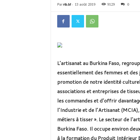
é
Par
rtb.bf
-
13 août 2019
9129
0
v
i
s
i
o
n
d
u
B
L’artisanat au Burkina Faso, regroup
u
essentiellement des femmes et des j
r
k
promotion de notre identité culturel
i
associations et entreprises de tisseu
n
a
les commandes et d’offrir davantag
l’Industrie et de l’Artisanat (MCIA),
métiers à tisser ». Le secteur de l’
Burkina Faso. Il occupe environ deu
à la formation du Produit Intérieur