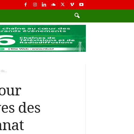
du...
pour
ves des
anat