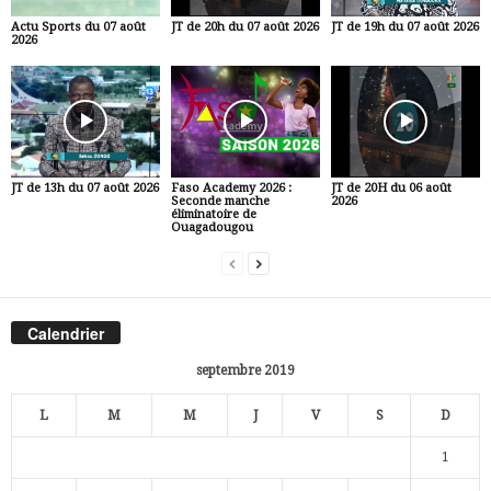
Actu Sports du 07 août
JT de 20h du 07 août 2026
JT de 19h du 07 août 2026
2026
JT de 13h du 07 août 2026
Faso Academy 2026 :
JT de 20H du 06 août
Seconde manche
2026
éliminatoire de
Ouagadougou
Calendrier
septembre 2019
L
M
M
J
V
S
D
1