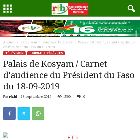
Accueil
Télévision
Journaux Télévisés
Palais de Kosyam / Carnet d’audience
du Président du Faso du 18-09-2019
TÉLÉVISION
JOURNAUX TÉLÉVISÉS
Palais de Kosyam / Carnet
d’audience du Président du Faso
du 18-09-2019
Par
rtb.bf
-
18 septembre 2019
1590
0