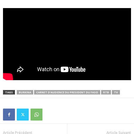
TAGS
BURKINA
CARNET D'AUDIENCE DU PRESIDENT DU FASO
RTB
TV
Article Précédent
Article Suivant