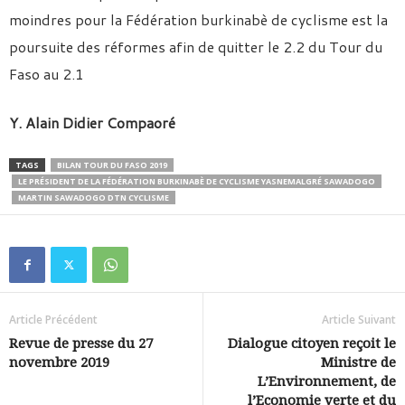
moindres pour la Fédération burkinabè de cyclisme est la
poursuite des réformes afin de quitter le 2.2 du Tour du
Faso au 2.1
Y. Alain Didier Compaoré
TAGS
BILAN TOUR DU FASO 2019
LE PRÉSIDENT DE LA FÉDÉRATION BURKINABÈ DE CYCLISME YASNEMALGRÉ SAWADOGO
MARTIN SAWADOGO DTN CYCLISME
Article Précédent
Article Suivant
Revue de presse du 27
Dialogue citoyen reçoit le
novembre 2019
Ministre de
L’Environnement, de
l’Economie verte et du