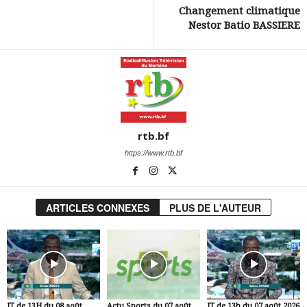
Changement climatique
Nestor Batio BASSIERE
rtb.bf
https://www.rtb.bf
ARTICLES CONNEXES
PLUS DE L'AUTEUR
JT de 13H du 08 août
Actu Sports du 07 août
JT de 13h du 07 août 2026