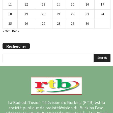
11
12
13
14
15
16
17
18
19
20
21
22
23
24
25
26
27
28
29
30
« Oct
Déc »
Rechercher
La Radiodiffusion Télévision du Burkina (RTB) est la
société publique de radiotélévision du Burkina Faso.
Adresse : 01 BP 2530 Ouagadougou 01 Tél : (+226) 25