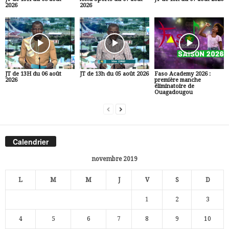
2026
2026
JT de 13H du 06 août
JT de 13h du 05 août 2026
Faso Academy 2026 :
2026
première manche
éliminatoire de
Ouagadougou
Calendrier
novembre 2019
L
M
M
J
V
S
D
1
2
3
4
5
6
7
8
9
10