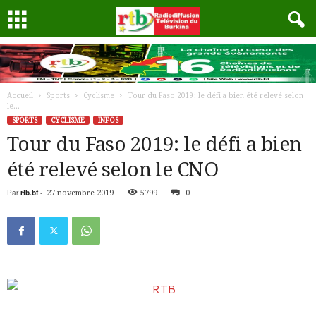
Accueil
Sports
Cyclisme
Tour du Faso 2019: le défi a bien été relevé selon
le...
SPORTS
CYCLISME
INFOS
Tour du Faso 2019: le défi a bien
été relevé selon le CNO
Par
rtb.bf
-
27 novembre 2019
5799
0