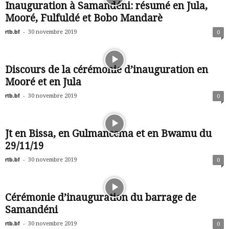
Inauguration à Samandéni: résumé en Jula,
Mooré, Fulfuldé et Bobo Mandarè
rtb.bf
-
30 novembre 2019
0
Discours de la cérémonie d’inauguration en
Mooré et en Jula
rtb.bf
-
30 novembre 2019
0
Jt en Bissa, en Gulmancema et en Bwamu du
29/11/19
rtb.bf
-
30 novembre 2019
0
Cérémonie d’inauguration du barrage de
Samandéni
rtb.bf
-
30 novembre 2019
0