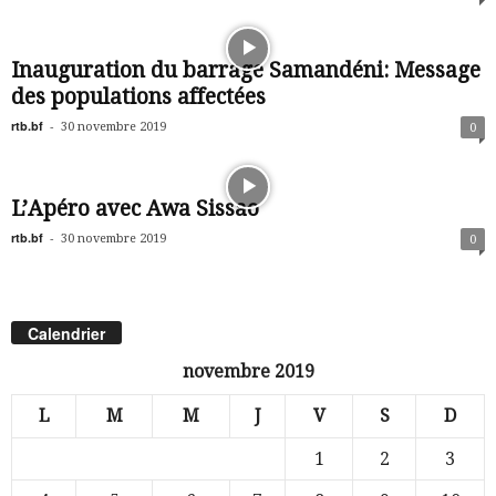
Inauguration du barrage Samandéni: Message
des populations affectées
rtb.bf
-
30 novembre 2019
0
L’Apéro avec Awa Sissao
rtb.bf
-
30 novembre 2019
0
Calendrier
novembre 2019
L
M
M
J
V
S
D
1
2
3