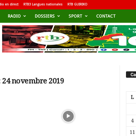
io en direct
RTB3 Langues nationales
RTB GUIRIKO
RADIO
DOSSIERS
SPORT
CONTACT
Ca
: 24 novembre 2019
L
4
11