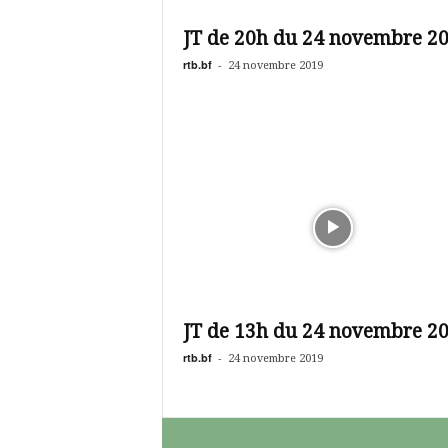
é
v
JT de 20h du 24 novembre 2
i
s
rtb.bf
-
24 novembre 2019
i
o
n
d
u
B
u
r
k
i
n
a
JT de 13h du 24 novembre 2
rtb.bf
-
24 novembre 2019