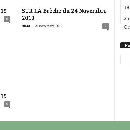
18
019
SUR LA Brèche du 24 Novembre
2019
25
0
rtb.bf
-
24 novembre 2019
0
« Oc
Re
019
0