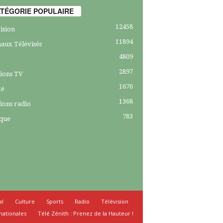
TÉGORIE POPULAIRE
12458
ision
11894
aux Télévisés
4809
2897
ions TV
1676
té
1368
ions radio
783
ique
al
Culture
Sports
Radio
Télévision
nationales
Télé Zénith : Prenez de la Hauteur !