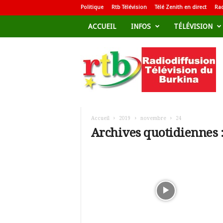
Politique
Rtb Télévision
Télé Zenith en direct
Rad
ACCUEIL
INFOS
TÉLÉVISION
R
a
d
i
o
d
i
f
Accueil
2019
novembre
24
f
Archives quotidiennes 
u
s
i
o
n
T
é
l