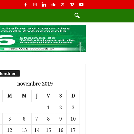
lendrier
novembre 2019
M
M
J
V
S
D
1
2
3
5
6
7
8
9
10
12
13
14
15
16
17