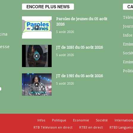
ENCORE PLUS NEWS
CA
Télév
Paroles de jeunes du 05 août
2026
Journ
5 août 2026
kina
Infos
Emiss
resse
JT de 20H du 05 août 2026
Socié
5 août 2026
Emiss
Polit
JT de 19H du 05 août 2026
5 août 2026
Infos
Politique
Economie
Société
Internation
RTB Télévision en direct
RTB3 en direct
RTB3 Langues 