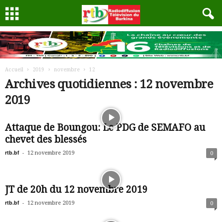
Accueil
2019
novembre
12
Archives quotidiennes : 12 novembre
2019
Attaque de Boungou: Le PDG de SEMAFO au
chevet des blessés
rtb.bf
-
12 novembre 2019
0
JT de 20h du 12 novembre 2019
rtb.bf
-
12 novembre 2019
0