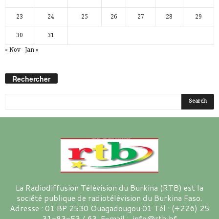
23
24
25
26
27
28
29
30
31
« Nov
Jan »
Rechercher
La Radiodiffusion Télévision du Burkina (RTB) est la
société publique de radiotélévision du Burkina Faso.
Adresse : 01 BP 2530 Ouagadougou 01 Tél : (+226) 25
31-83-53 / 63 E-mail : info@rtb.bf