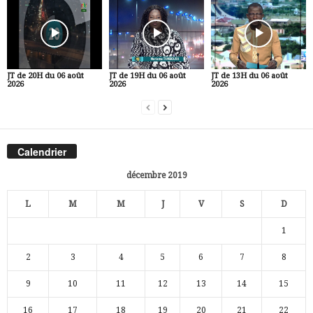
JT de 20H du 06 août
JT de 19H du 06 août
JT de 13H du 06 août
2026
2026
2026
Calendrier
décembre 2019
L
M
M
J
V
S
D
1
2
3
4
5
6
7
8
9
10
11
12
13
14
15
16
17
18
19
20
21
22