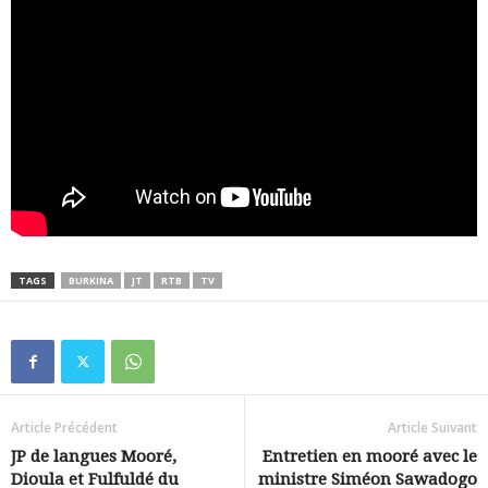
TAGS
BURKINA
JT
RTB
TV
Article Précédent
Article Suivant
JP de langues Mooré,
Entretien en mooré avec le
Dioula et Fulfuldé du
ministre Siméon Sawadogo