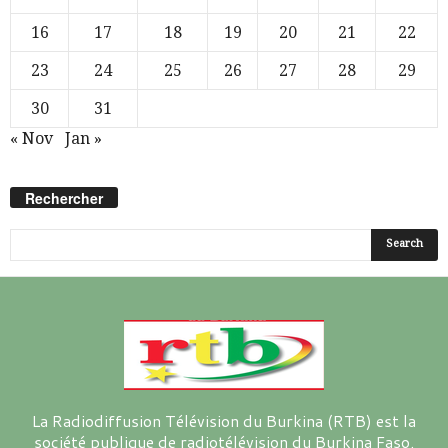
16
17
18
19
20
21
22
23
24
25
26
27
28
29
30
31
« Nov
Jan »
Rechercher
La Radiodiffusion Télévision du Burkina (RTB) est la
société publique de radiotélévision du Burkina Faso.