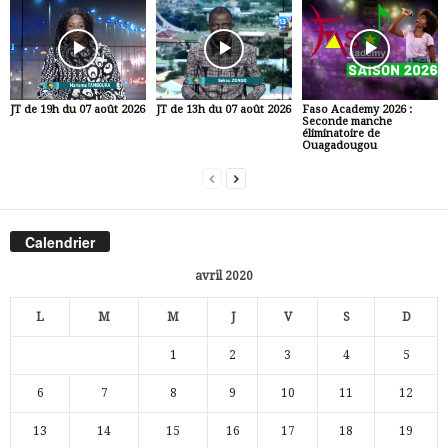
JT de 19h du 07 août 2026
JT de 13h du 07 août 2026
Faso Academy 2026 :
Seconde manche
éliminatoire de
Ouagadougou
Calendrier
avril 2020
L
M
M
J
V
S
D
1
2
3
4
5
6
7
8
9
10
11
12
13
14
15
16
17
18
19