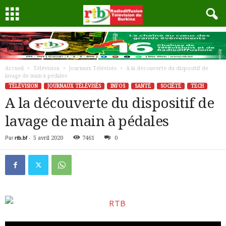
Accueil
Télévision
Journaux Télévisés
A la découverte du dispositif de
lavage de main à pédales
TÉLÉVISION
JOURNAUX TÉLÉVISÉS
INFOS
SANTÉ
SOCIÉTÉ
TECH
A la découverte du dispositif de
lavage de main à pédales
Par
rtb.bf
-
5 avril 2020
7461
0