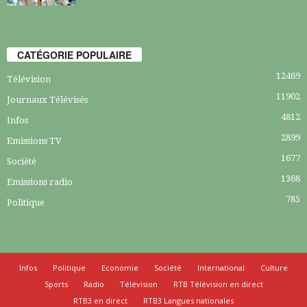
CATÉGORIE POPULAIRE
12469
Télévision
11902
Journaux Télévisés
4812
Infos
2899
Emissions TV
1677
Société
1368
Emissions radio
785
Politique
Infos
Politique
Economie
Société
International
Culture
Sports
Radio
Télévision
RTB Télévision en direct
RTB3 en direct
RTB3 Langues nationales