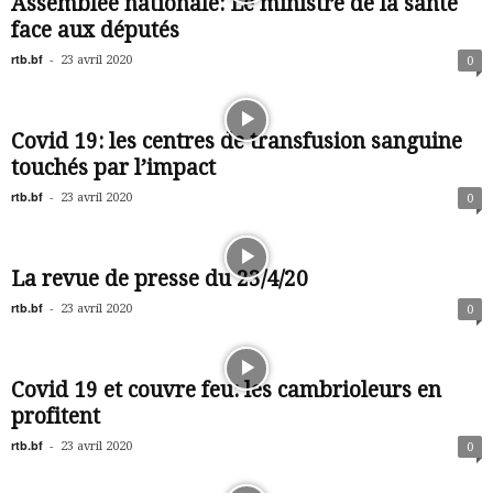
Assemblée nationale: Le ministre de la santé
face aux députés
rtb.bf
-
23 avril 2020
0
Covid 19: les centres de transfusion sanguine
touchés par l’impact
rtb.bf
-
23 avril 2020
0
La revue de presse du 23/4/20
rtb.bf
-
23 avril 2020
0
Covid 19 et couvre feu: les cambrioleurs en
profitent
rtb.bf
-
23 avril 2020
0