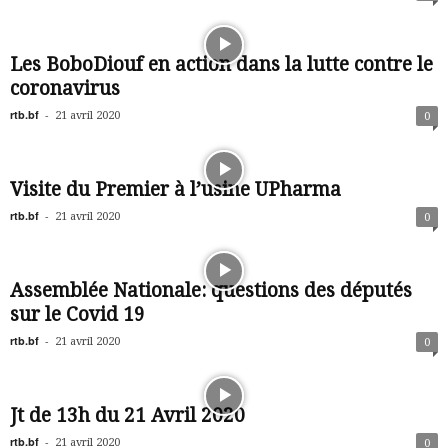
Les BoboDiouf en action dans la lutte contre le
coronavirus
rtb.bf
-
21 avril 2020
0
Visite du Premier à l’usine UPharma
rtb.bf
-
21 avril 2020
0
Assemblée Nationale: questions des députés
sur le Covid 19
rtb.bf
-
21 avril 2020
0
Jt de 13h du 21 Avril 2020
rtb.bf
-
21 avril 2020
0