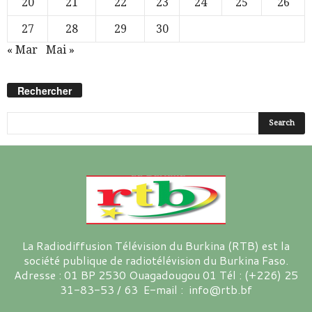
20
21
22
23
24
25
26
27
28
29
30
« Mar
Mai »
Rechercher
La Radiodiffusion Télévision du Burkina (RTB) est la
société publique de radiotélévision du Burkina Faso.
Adresse : 01 BP 2530 Ouagadougou 01 Tél : (+226) 25
31-83-53 / 63 E-mail : info@rtb.bf