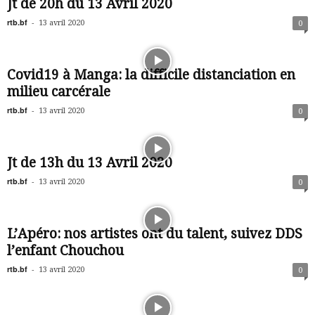
Jt de 20h du 13 Avril 2020
rtb.bf
-
13 avril 2020
0
Covid19 à Manga: la difficile distanciation en
milieu carcérale
rtb.bf
-
13 avril 2020
0
Jt de 13h du 13 Avril 2020
rtb.bf
-
13 avril 2020
0
L’Apéro: nos artistes ont du talent, suivez DDS
l’enfant Chouchou
rtb.bf
-
13 avril 2020
0