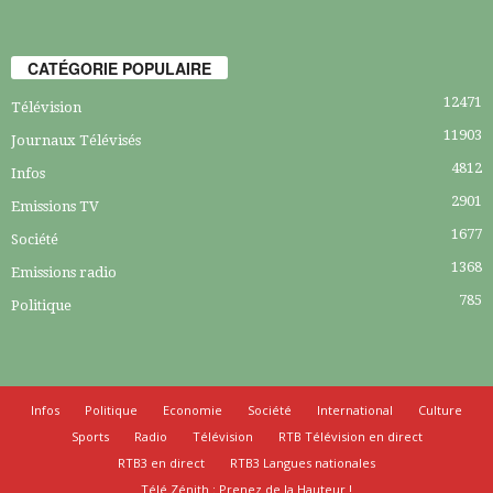
CATÉGORIE POPULAIRE
12471
Télévision
11903
Journaux Télévisés
4812
Infos
2901
Emissions TV
1677
Société
1368
Emissions radio
785
Politique
Infos
Politique
Economie
Société
International
Culture
Sports
Radio
Télévision
RTB Télévision en direct
RTB3 en direct
RTB3 Langues nationales
Télé Zénith : Prenez de la Hauteur !