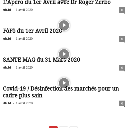
L’Apéro du 1er Avril avec Dr Roger Zerbo
rtb.bf
-
1 avril 2020
0
FôFô du 1er Avril 2020
rtb.bf
-
1 avril 2020
0
SANTE MAG du 31 Mars 2020
rtb.bf
-
1 avril 2020
0
Covid-19 / Désinfection des marchés pour un
cadre plus sain
rtb.bf
-
1 avril 2020
0