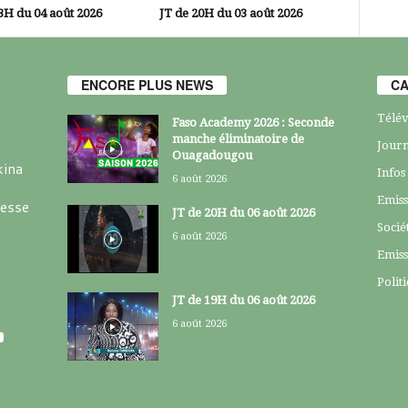
3H du 04 août 2026
JT de 20H du 03 août 2026
ENCORE PLUS NEWS
CA
Télév
Faso Academy 2026 : Seconde
manche éliminatoire de
Journ
Ouagadougou
kina
Infos
6 août 2026
Emiss
resse
JT de 20H du 06 août 2026
Socié
6 août 2026
Emiss
Polit
JT de 19H du 06 août 2026
6 août 2026