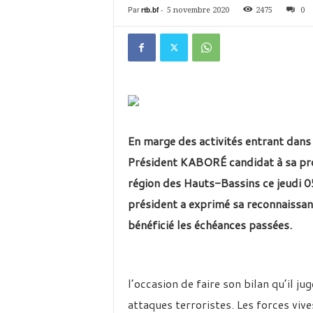
é
Par
rtb.bf
-
5 novembre 2020
2475
0
v
i
s
i
o
n
d
u
B
En marge des activités entrant dans 
u
Président KABORÉ candidat à sa prop
r
k
région des Hauts-Bassins ce jeudi 0
i
président a exprimé sa reconnaissanc
n
a
bénéficié les échéances passées.
l’occasion de faire son bilan qu’il ju
attaques terroristes. Les forces vive