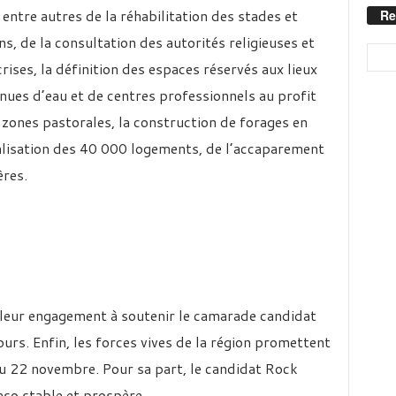
 entre autres de la réhabilitation des stades et
Re
s, de la consultation des autorités religieuses et
ises, la définition des espaces réservés aux lieux
enues d’eau et de centres professionnels au profit
s zones pastorales, la construction de forages en
réalisation des 40 000 logements, de l’accaparement
ères.
é leur engagement à soutenir le camarade candidat
urs. Enfin, les forces vives de la région promettent
du 22 novembre. Pour sa part, le candidat Rock
aso stable et prospère.