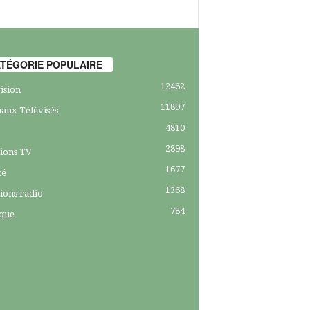
TÉGORIE POPULAIRE
12462
ision
11897
aux Télévisés
4810
2898
ions TV
1677
té
1368
ions radio
784
ique