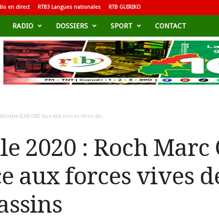
io en direct
RTB3 Langues nationales
RTB GUIRIKO
RADIO
DOSSIERS
SPORT
CONTACT
hristian KABORÉ face aux forces vives de...
lle 2020 : Roch Marc 
 aux forces vives de
assins