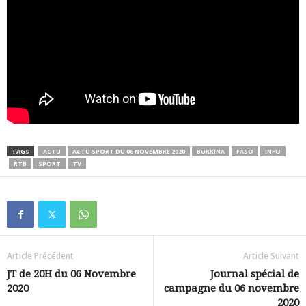
TAGS
ACTU
ACTU SPORT DU 06 NOVEMBRE 2020
BURKINA
FASO
INFO
RTB
SPORT
TV
Article Précédent
Article Suivant
JT de 20H du 06 Novembre
Journal spécial de
2020
campagne du 06 novembre
2020