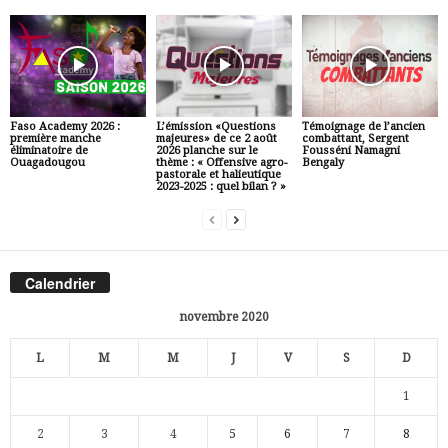
Faso Academy 2026 :
L’émission «Questions
Témoignage de l’ancien
première manche
majeures» de ce 2 août
combattant, Sergent
éliminatoire de
2026 planche sur le
Fousséni Namagni
Ouagadougou
thème : « Offensive agro-
Bengaly
pastorale et halieutique
2023-2025 : quel bilan ? »
Calendrier
novembre 2020
L
M
M
J
V
S
D
1
2
3
4
5
6
7
8