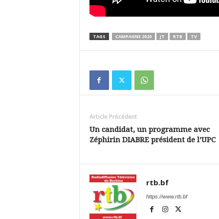
TAGS
CAMPAGNE 2020
JT
RTB
TV
Article Précédent
Un candidat, un programme avec
Zéphirin DIABRE président de l’UPC
rtb.bf
https://www.rtb.bf