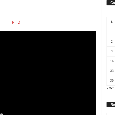
Ca
L
2
9
16
23
30
« Oct
Re