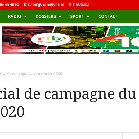
io en direct
RTB3 Langues nationales
RTB GUIRIKO
RADIO
DOSSIERS
SPORT
CONTACT
pécial de campagne du 11 novembre 2020
cial de campagne du
020