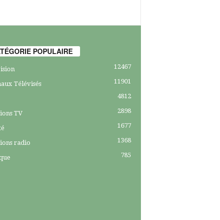
TÉGORIE POPULAIRE
12467
ision
11901
aux Télévisés
4812
2898
ions TV
1677
té
1368
ions radio
785
ique