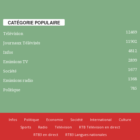
CATÉGORIE POPULAIRE
12469
Télévision
11902
Journaux Télévisés
4812
Infos
2899
Emissions TV
1677
Société
1368
Emissions radio
785
Politique
Infos
Politique
Economie
Société
International
Culture
Sports
Radio
Télévision
RTB Télévision en direct
RTB3 en direct
RTB3 Langues nationales