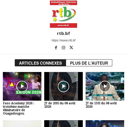
rtb.bf
https://www.rtb.bf
ARTICLES CONNEXES
PLUS DE L'AUTEUR
Faso Academy 2026 :
JT de 20H du 08 août
JT de 13H du 08 août
troisième manche
2026
2026
éliminatoire de
Ouagadougou