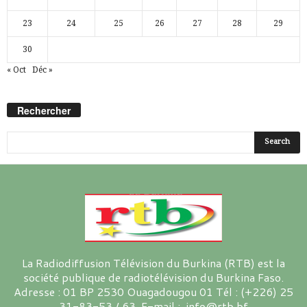
23
24
25
26
27
28
29
30
« Oct
Déc »
Rechercher
La Radiodiffusion Télévision du Burkina (RTB) est la
société publique de radiotélévision du Burkina Faso.
Adresse : 01 BP 2530 Ouagadougou 01 Tél : (+226) 25
31-83-53 / 63 E-mail : info@rtb.bf