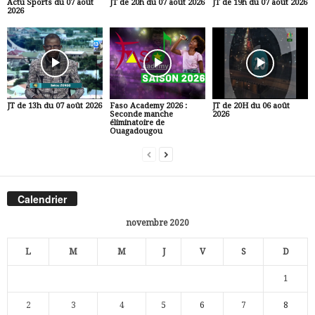
Actu Sports du 07 août
JT de 20h du 07 août 2026
JT de 19h du 07 août 2026
2026
JT de 13h du 07 août 2026
Faso Academy 2026 :
JT de 20H du 06 août
Seconde manche
2026
éliminatoire de
Ouagadougou
Calendrier
novembre 2020
L
M
M
J
V
S
D
1
2
3
4
5
6
7
8