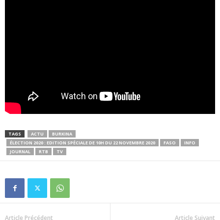
TAGS
ACTU
BURKINA
ÉLECTION 2020 : EDITION SPÉCIALE DE 10H DU 22 NOVEMBRE 2020
FASO
INFO
JOURNAL
RTB
TV
Article Précédent
Article Suivant