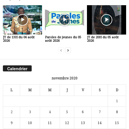
JT de 13H du 06 août
Paroles de jeunes du 05
JT de 20H du 05 août
2026
août 2026
2026
Calendrier
novembre 2020
L
M
M
J
V
S
D
1
2
3
4
5
6
7
8
9
10
11
12
13
14
15