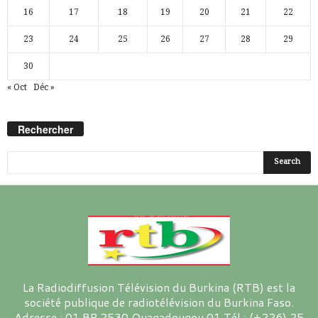
16
17
18
19
20
21
22
23
24
25
26
27
28
29
30
« Oct
Déc »
Rechercher
La Radiodiffusion Télévision du Burkina (RTB) est la
société publique de radiotélévision du Burkina Faso.
Adresse : 01 BP 2530 Ouagadougou 01 Tél : (+226) 25