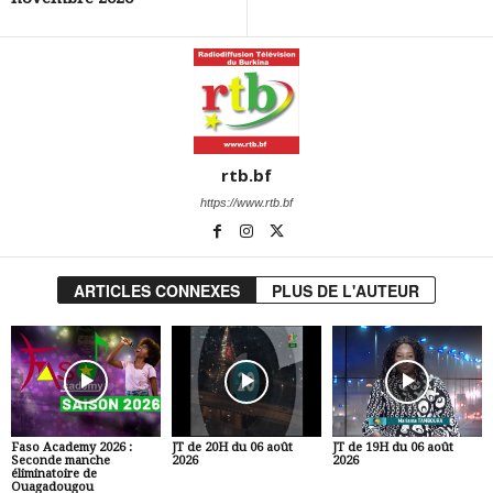
rtb.bf
https://www.rtb.bf
ARTICLES CONNEXES
PLUS DE L'AUTEUR
Faso Academy 2026 :
JT de 20H du 06 août
JT de 19H du 06 août
Seconde manche
2026
2026
éliminatoire de
Ouagadougou