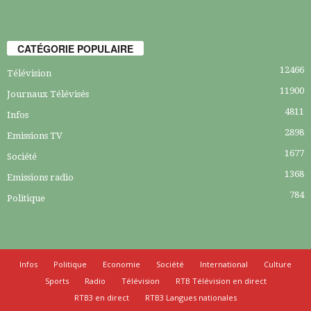
CATÉGORIE POPULAIRE
12466
Télévision
11900
Journaux Télévisés
4811
Infos
2898
Emissions TV
1677
Société
1368
Emissions radio
784
Politique
Infos
Politique
Economie
Société
International
Culture
Sports
Radio
Télévision
RTB Télévision en direct
RTB3 en direct
RTB3 Langues nationales