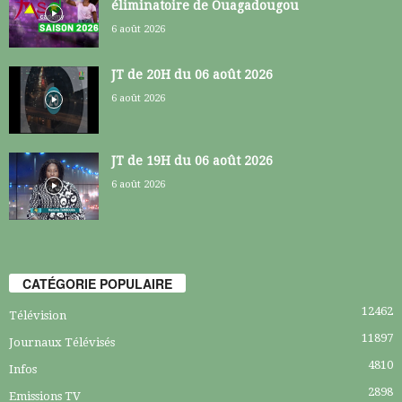
éliminatoire de Ouagadougou
6 août 2026
JT de 20H du 06 août 2026
6 août 2026
JT de 19H du 06 août 2026
6 août 2026
CATÉGORIE POPULAIRE
12462
Télévision
11897
Journaux Télévisés
4810
Infos
2898
Emissions TV