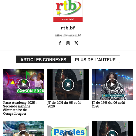
rtb.bf
https://www.rtb.bf
ARTICLES CONNEXES
PLUS DE L'AUTEUR
Faso Academy 2026 :
JT de 20H du 06 août
JT de 19H du 06 août
Seconde manche
2026
2026
éliminatoire de
Ouagadougou