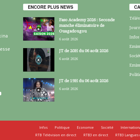
ENCORE PLUS NEWS
CA
Télév
Faso Academy 2026 : Seconde
manche éliminatoire de
Journ
Ouagadougou
kina
Infos
6 août 2026
Emiss
resse
JT de 20H du 06 août 2026
Socié
6 août 2026
Emiss
Polit
JT de 19H du 06 août 2026
6 août 2026
Infos
Politique
Economie
Société
Internation
RTB Télévision en direct
RTB3 en direct
RTB3 Langues 