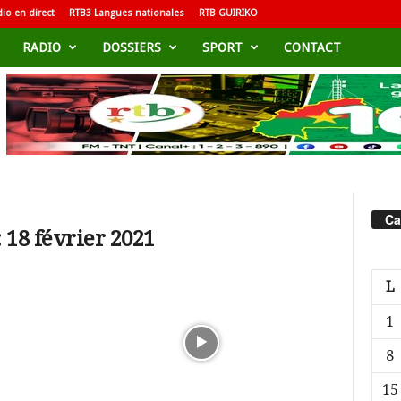
io en direct
RTB3 Langues nationales
RTB GUIRIKO
RADIO
DOSSIERS
SPORT
CONTACT
Ca
 18 février 2021
L
1
8
15