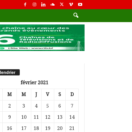
lendrier
février 2021
M
M
J
V
S
D
2
3
4
5
6
7
9
10
11
12
13
14
16
17
18
19
20
21