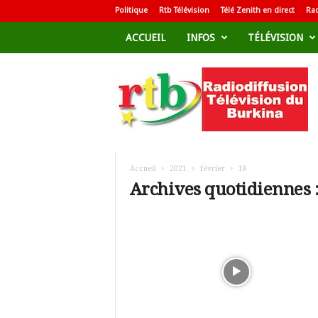
Politique
Rtb Télévision
Télé Zenith en direct
Rad
ACCUEIL
INFOS
TÉLÉVISION
R
a
d
i
o
d
i
f
Accueil
2021
février
18
f
Archives quotidiennes :
u
s
i
o
n
T
é
l