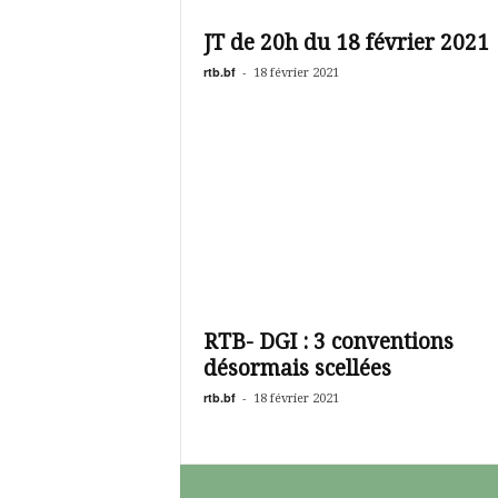
é
v
JT de 20h du 18 février 2021
i
s
rtb.bf
-
18 février 2021
i
o
n
d
u
B
u
r
k
i
n
RTB- DGI : 3 conventions
a
désormais scellées
rtb.bf
-
18 février 2021