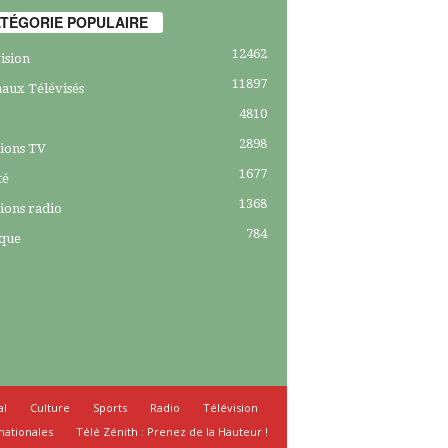
TÉGORIE POPULAIRE
12462
ision
11897
aux Télévisés
4810
2898
ions TV
1677
té
1368
ions radio
784
ique
al
Culture
Sports
Radio
Télévision
nationales
Télé Zénith : Prenez de la Hauteur !