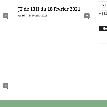
22
JT de 13H du 18 février 2021
« Ja
rtb.bf
-
0
18 février 2021
0
Re
0