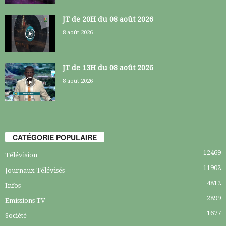
JT de 20H du 08 août 2026
8 août 2026
JT de 13H du 08 août 2026
8 août 2026
CATÉGORIE POPULAIRE
12469
Télévision
11902
Journaux Télévisés
4812
Infos
2899
Emissions TV
1677
Société