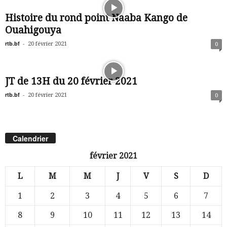
Histoire du rond point Naaba Kango de
Ouahigouya
rtb.bf
-
20 février 2021
0
JT de 13H du 20 février 2021
rtb.bf
-
20 février 2021
0
Calendrier
février 2021
L
M
M
J
V
S
D
1
2
3
4
5
6
7
8
9
10
11
12
13
14