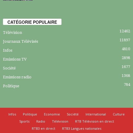
CATÉGORIE POPULAIRE
12462
Télévision
11897
Journaux Télévisés
4810
Infos
2898
Emissions TV
1677
Société
1368
Emissions radio
784
Politique
Infos
Politique
Economie
Société
International
Culture
Sports
Radio
Télévision
RTB Télévision en direct
RTB3 en direct
RTB3 Langues nationales