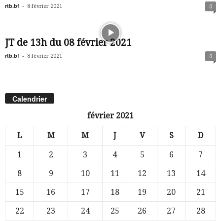
rtb.bf
-
8 février 2021
0
JT de 13h du 08 février 2021
rtb.bf
-
8 février 2021
0
Calendrier
février 2021
L
M
M
J
V
S
D
1
2
3
4
5
6
7
8
9
10
11
12
13
14
15
16
17
18
19
20
21
22
23
24
25
26
27
28