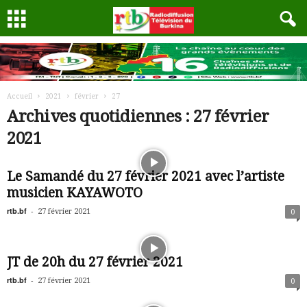
Accueil
2021
février
27
Archives quotidiennes : 27 février
2021
Le Samandé du 27 février 2021 avec l’artiste
musicien KAYAWOTO
rtb.bf
-
27 février 2021
0
JT de 20h du 27 février 2021
rtb.bf
-
27 février 2021
0