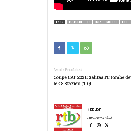
TAGS
FULFULDÉ
JT
JULA
MOORE
RTB
Article Précédent
Coupe CAF 2021: Salitas FC tombe d
le CS Sfaxien (1-0)
rtb.bf
https://www.rtb.bf