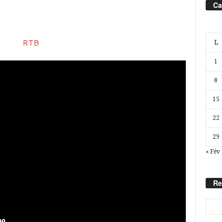
Ca
L
1
8
15
22
29
« Fév
Re