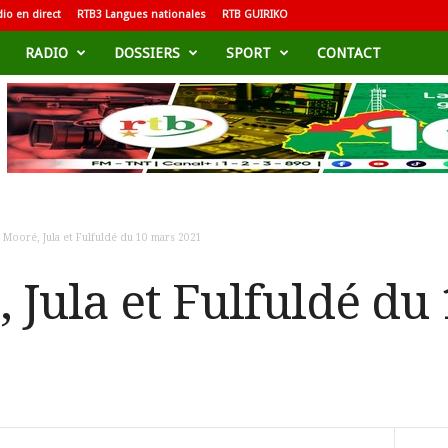
io en direct
RTB3 Langues nationales
RTB GUIRIKO
RADIO
DOSSIERS
SPORT
CONTACT
 Mooré, Jula et Fulfuldé du 10 mars 2021
 Jula et Fulfuldé du