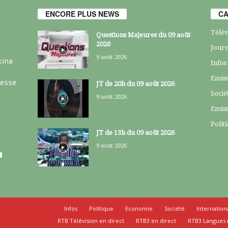
ENCORE PLUS NEWS
CA
Télév
Questions Majeures du 09 août
2026
Journ
9 août 2026
kina
Infos
Emiss
resse
JT de 20h du 09 août 2026
Socié
9 août 2026
Emiss
Polit
JT de 13h du 09 août 2026
9 août 2026
Infos
Politique
Economie
Société
Internation
RTB Télévision en direct
RTB3 en direct
RTB3 Langues 