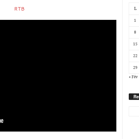
L
1
8
15
22
29
« Fév
Re