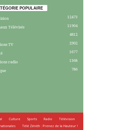
TÉGORIE POPULAIRE
12473
ision
11904
aux Télévisés
4812
2902
ions TV
1677
té
1368
ions radio
786
ique
al
Culture
Sports
Radio
Télévision
nationales
Télé Zénith : Prenez de la Hauteur !