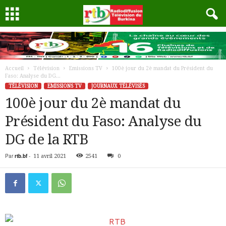
Accueil
Télévision
Emissions TV
100è jour du 2è mandat du Président du
Faso: Analyse du DG...
TÉLÉVISION
EMISSIONS TV
JOURNAUX TÉLÉVISÉS
100è jour du 2è mandat du
Président du Faso: Analyse du
DG de la RTB
Par
rtb.bf
-
11 avril 2021
2541
0