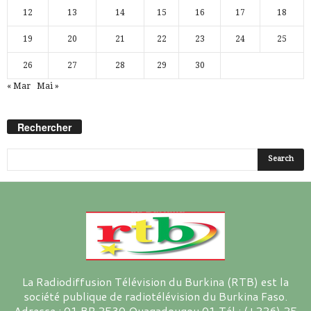
12
13
14
15
16
17
18
19
20
21
22
23
24
25
26
27
28
29
30
« Mar
Mai »
Rechercher
La Radiodiffusion Télévision du Burkina (RTB) est la
société publique de radiotélévision du Burkina Faso.
Adresse : 01 BP 2530 Ouagadougou 01 Tél : (+226) 25