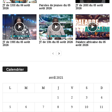
JT de 13H du 06 août
Paroles de jeunes du 05
JT de 20H du 05 août
2026
août 2026
2026
JT de 19H du 05 août
JT de 13h du 05 août 2026
Palabre africaine du 05
2026
août 2026
Calendrier
avril 2021
L
M
M
J
V
S
D
1
2
3
4
5
6
7
8
9
10
11