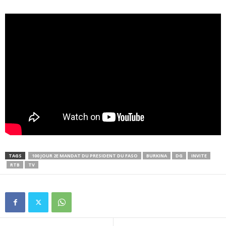
TAGS
100 JOUR 2E MANDAT DU PRESIDENT DU FASO
BURKINA
DG
INVITE
RTB
TV