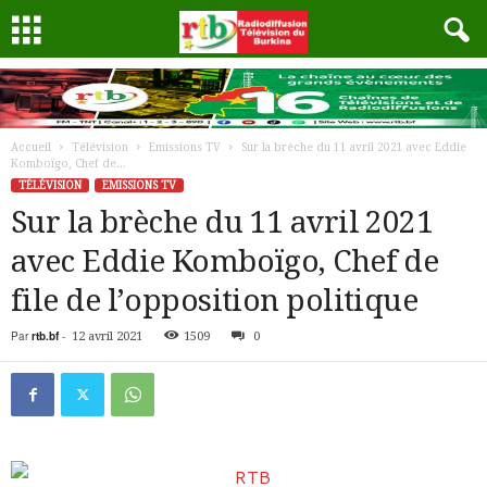
Accueil
Télévision
Emissions TV
Sur la brèche du 11 avril 2021 avec Eddie
Komboïgo, Chef de...
TÉLÉVISION
EMISSIONS TV
Sur la brèche du 11 avril 2021
avec Eddie Komboïgo, Chef de
file de l’opposition politique
Par
rtb.bf
-
12 avril 2021
1509
0