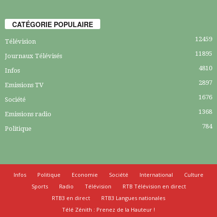
CATÉGORIE POPULAIRE
12459
Télévision
11895
Journaux Télévisés
4810
Infos
2897
Emissions TV
1676
Société
1368
Emissions radio
784
Politique
Infos
Politique
Economie
Société
International
Culture
Sports
Radio
Télévision
RTB Télévision en direct
RTB3 en direct
RTB3 Langues nationales
Télé Zénith : Prenez de la Hauteur !