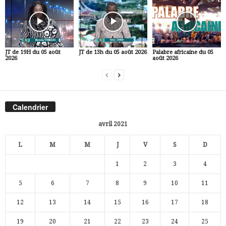
JT de 19H du 05 août
JT de 13h du 05 août 2026
Palabre africaine du 05
2026
août 2026
Calendrier
avril 2021
L
M
M
J
V
S
D
1
2
3
4
5
6
7
8
9
10
11
12
13
14
15
16
17
18
19
20
21
22
23
24
25