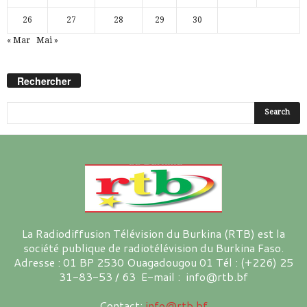
26
27
28
29
30
« Mar
Mai »
Rechercher
La Radiodiffusion Télévision du Burkina (RTB) est la
société publique de radiotélévision du Burkina Faso.
Adresse : 01 BP 2530 Ouagadougou 01 Tél : (+226) 25
31-83-53 / 63 E-mail : info@rtb.bf
Contact:
info@rtb.bf