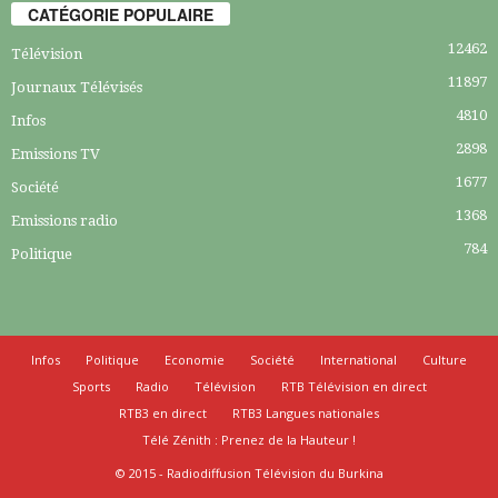
CATÉGORIE POPULAIRE
12462
Télévision
11897
Journaux Télévisés
4810
Infos
2898
Emissions TV
1677
Société
1368
Emissions radio
784
Politique
Infos
Politique
Economie
Société
International
Culture
Sports
Radio
Télévision
RTB Télévision en direct
RTB3 en direct
RTB3 Langues nationales
Télé Zénith : Prenez de la Hauteur !
© 2015 - Radiodiffusion Télévision du Burkina