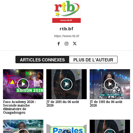
rtb.bf
https://www.rtb.bf
ARTICLES CONNEXES
PLUS DE L'AUTEUR
Faso Academy 2026 :
JT de 20H du 06 août
JT de 19H du 06 août
Seconde manche
2026
2026
éliminatoire de
Ouagadougou