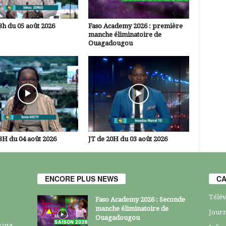
3h du 05 août 2026
Faso Academy 2026 : première
manche éliminatoire de
Ouagadougou
3H du 04 août 2026
JT de 20H du 03 août 2026
ENCORE PLUS NEWS
CA
Télév
Faso Academy 2026 : Seconde
manche éliminatoire de
Journ
Ouagadougou
kina