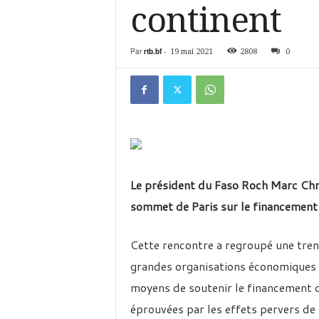
é
continent
v
i
s
Par
rtb.bf
-
19 mai 2021
2808
0
i
o
n
d
u
B
u
r
k
Le président du Faso Roch Marc Chri
i
sommet de Paris sur le financement 
n
a
Cette rencontre a regroupé une trent
grandes organisations économiques in
moyens de soutenir le financement 
éprouvées par les effets pervers de 