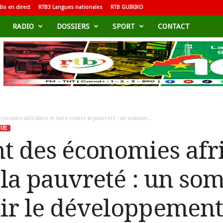
io en direct
RTB3 Langues nationales
RTB GUIRIKO
RADIO
DOSSIERS
SPORT
CONTACT
nomies africaines et lutte contre la pauvreté : un sommet...
QUE
 des économies afri
 la pauvreté : un so
ir le développement