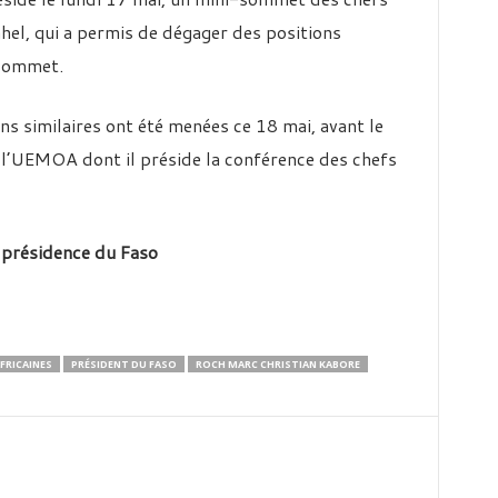
el, qui a permis de dégager des positions
 sommet.
s similaires ont été menées ce 18 mai, avant le
l’UEMOA dont il préside la conférence des chefs
 présidence du Faso
FRICAINES
PRÉSIDENT DU FASO
ROCH MARC CHRISTIAN KABORE