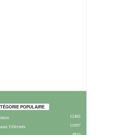
TÉGORIE POPULAIRE
12462
ision
11897
aux Télévisés
4810