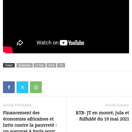
TAGS
BURKINA
JT13H
RTB
TV
Article Précédent
Article Suivant
Financement des
RTB- JT en mooré, jula et
économies africaines et
fulfuldé du 19 mai 2021
lutte contre la pauvreté :
un sommet à Paris pour