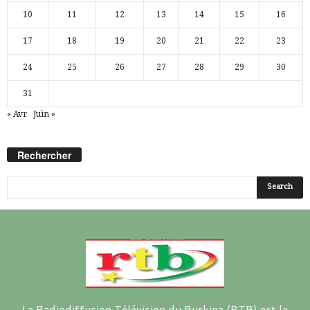
10
11
12
13
14
15
16
17
18
19
20
21
22
23
24
25
26
27
28
29
30
31
« Avr
Juin »
Rechercher
La Radiodiffusion Télévision du Burkina (RTB) est la