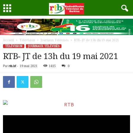
Accueil
Télévision
Journaux Télévisés
RTB- JT de 13h du 19 mai 2021
TÉLÉVISION
JOURNAUX TÉLÉVISÉS
RTB- JT de 13h du 19 mai 2021
Par
rtb.bf
-
19 mai 2021
1415
0