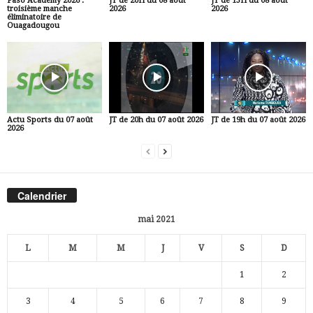
Faso Academy 2026 :
JT de 20H du 08 août
JT de 13H du 08 août
troisième manche
2026
2026
éliminatoire de
Ouagadougou
Actu Sports du 07 août
JT de 20h du 07 août 2026
JT de 19h du 07 août 2026
2026
Calendrier
mai 2021
L
M
M
J
V
S
D
1
2
3
4
5
6
7
8
9