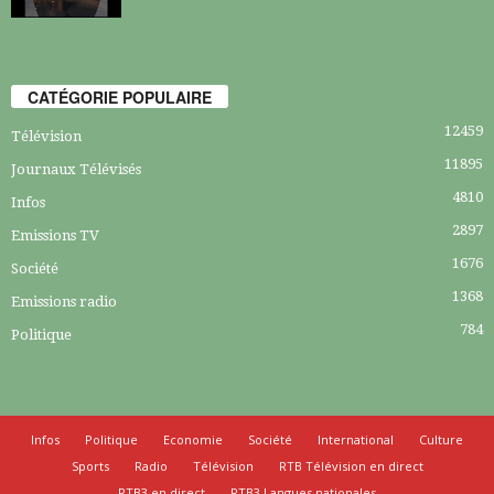
CATÉGORIE POPULAIRE
12459
Télévision
11895
Journaux Télévisés
4810
Infos
2897
Emissions TV
1676
Société
1368
Emissions radio
784
Politique
Infos
Politique
Economie
Société
International
Culture
Sports
Radio
Télévision
RTB Télévision en direct
RTB3 en direct
RTB3 Langues nationales