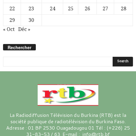
22
23
24
25
26
27
28
29
30
« Oct
Déc »
Rechercher
La Radiodiffusion Télévision du Burkina (RTB) est la
société publique de radiotélévision du Burkina Faso.
Adresse : 01 BP 2530 Ouagadougou 01 Tél : (+226) 25
31-83-53 / 63 E-mail : info@rtb.bf