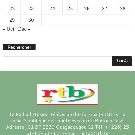
22
23
24
25
26
27
28
29
30
« Oct
Déc »
Rechercher
La Radiodiffusion Télévision du Burkina (RTB) est la
société publique de radiotélévision du Burkina Faso.
Adresse : 01 BP 2530 Ouagadougou 01 Tél : (+226) 25
31-83-53 / 63 E-mail : info@rtb.bf