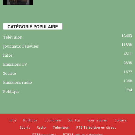
CATÉGORIE POPULAIRE
12463
Télévision
11898
Journaux Télévisés
4811
Infos
2898
Emissions TV
1677
Société
1368
Emissions radio
784
Politique
Infos
Politique
Economie
Société
International
Culture
Sports
Radio
Télévision
RTB Télévision en direct
RTB3 en direct
RTB3 Langues nationales