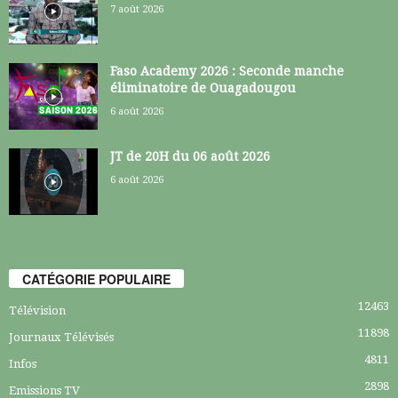
7 août 2026
Faso Academy 2026 : Seconde manche
éliminatoire de Ouagadougou
6 août 2026
JT de 20H du 06 août 2026
6 août 2026
CATÉGORIE POPULAIRE
12463
Télévision
11898
Journaux Télévisés
4811
Infos
2898
Emissions TV