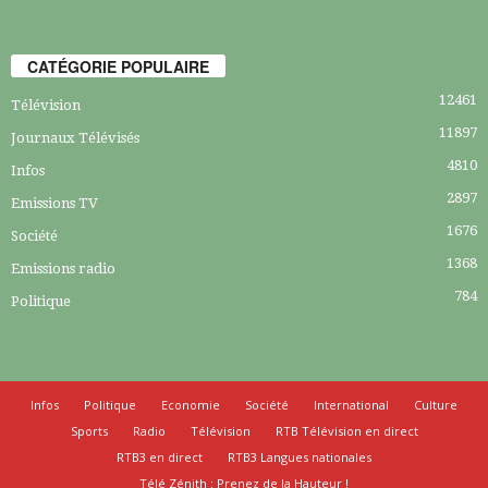
CATÉGORIE POPULAIRE
12461
Télévision
11897
Journaux Télévisés
4810
Infos
2897
Emissions TV
1676
Société
1368
Emissions radio
784
Politique
Infos
Politique
Economie
Société
International
Culture
Sports
Radio
Télévision
RTB Télévision en direct
RTB3 en direct
RTB3 Langues nationales
Télé Zénith : Prenez de la Hauteur !