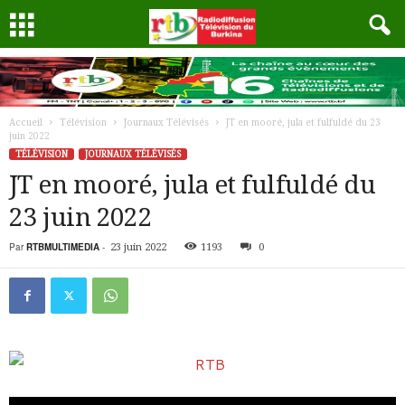
Accueil
Télévision
Journaux Télévisés
JT en mooré, jula et fulfuldé du 23
juin 2022
TÉLÉVISION
JOURNAUX TÉLÉVISÉS
JT en mooré, jula et fulfuldé du
23 juin 2022
Par
RTBMULTIMEDIA
-
23 juin 2022
1193
0