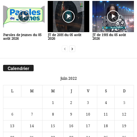
Paroles de jeunes du 05
JT de 20H du 05 août
JT de 19H du 05 août
août 2026
2026
2026
Calendrier
juin 2022
L
M
M
J
V
S
D
1
2
3
4
5
6
7
8
9
10
11
12
13
14
15
16
17
18
19