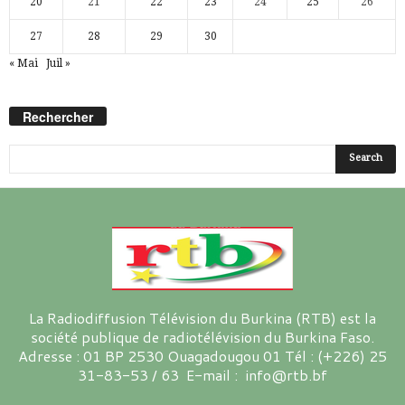
20
21
22
23
24
25
26
27
28
29
30
« Mai
Juil »
Rechercher
La Radiodiffusion Télévision du Burkina (RTB) est la
société publique de radiotélévision du Burkina Faso.
Adresse : 01 BP 2530 Ouagadougou 01 Tél : (+226) 25
31-83-53 / 63 E-mail : info@rtb.bf