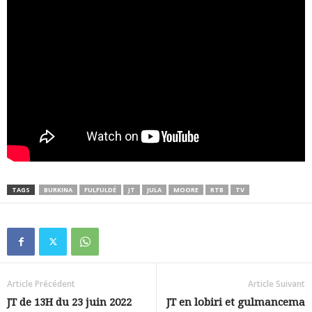
TAGS
BURKINA
FULFULDÉ
JT
JULA
MOORE
RTB
TV
Article Précédent
Article Suivant
JT de 13H du 23 juin 2022
JT en lobiri et gulmancema