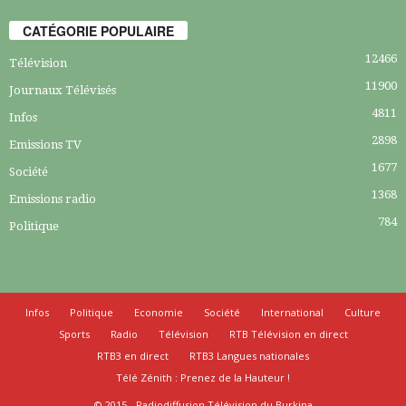
CATÉGORIE POPULAIRE
12466
Télévision
11900
Journaux Télévisés
4811
Infos
2898
Emissions TV
1677
Société
1368
Emissions radio
784
Politique
Infos
Politique
Economie
Société
International
Culture
Sports
Radio
Télévision
RTB Télévision en direct
RTB3 en direct
RTB3 Langues nationales
Télé Zénith : Prenez de la Hauteur !
© 2015 - Radiodiffusion Télévision du Burkina