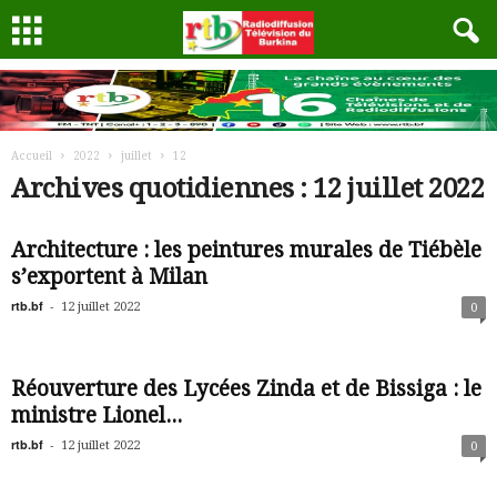
Accueil
2022
juillet
12
Archives quotidiennes : 12 juillet 2022
Architecture : les peintures murales de Tiébèle
s’exportent à Milan
rtb.bf
-
12 juillet 2022
0
Réouverture des Lycées Zinda et de Bissiga : le
ministre Lionel...
rtb.bf
-
12 juillet 2022
0