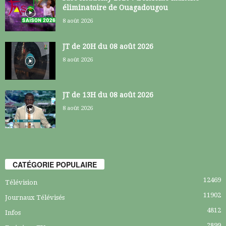
éliminatoire de Ouagadougou
8 août 2026
JT de 20H du 08 août 2026
8 août 2026
JT de 13H du 08 août 2026
8 août 2026
CATÉGORIE POPULAIRE
12469
Télévision
11902
Journaux Télévisés
4812
Infos
2899