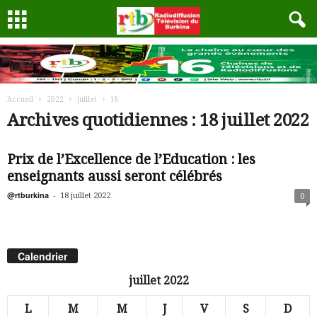
Accueil
2022
juillet
18
Archives quotidiennes : 18 juillet 2022
Prix de l’Excellence de l’Education : les
enseignants aussi seront célébrés
@rtburkina
-
18 juillet 2022
0
Calendrier
juillet 2022
L
M
M
J
V
S
D