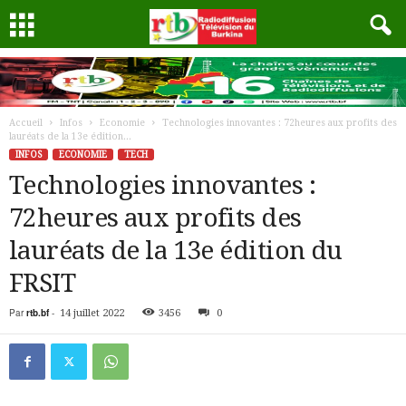
Accueil
Infos
Economie
Technologies innovantes : 72heures aux profits des
lauréats de la 13e édition...
INFOS
ECONOMIE
TECH
Technologies innovantes :
72heures aux profits des
lauréats de la 13e édition du
FRSIT
Par
rtb.bf
-
14 juillet 2022
3456
0