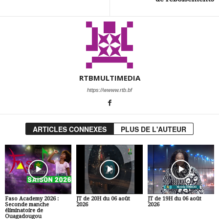
RTBMULTIMEDIA
https://wwww.rtb.bf
ARTICLES CONNEXES
PLUS DE L'AUTEUR
Faso Academy 2026 :
JT de 20H du 06 août
JT de 19H du 06 août
Seconde manche
2026
2026
éliminatoire de
Ouagadougou