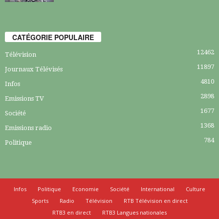
CATÉGORIE POPULAIRE
12462
Télévision
11897
Journaux Télévisés
4810
Infos
2898
Emissions TV
1677
Société
1368
Emissions radio
784
Politique
Infos
Politique
Economie
Société
International
Culture
Sports
Radio
Télévision
RTB Télévision en direct
RTB3 en direct
RTB3 Langues nationales