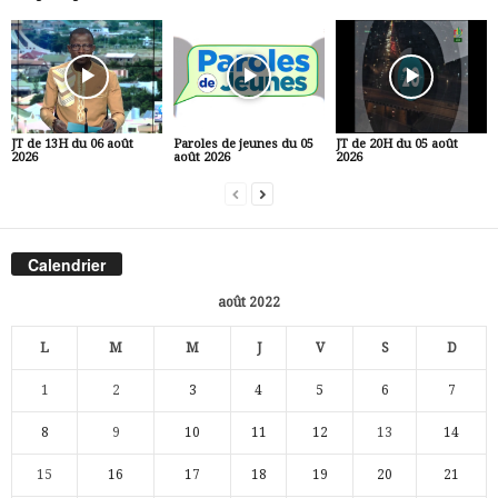
JT de 13H du 06 août
Paroles de jeunes du 05
JT de 20H du 05 août
2026
août 2026
2026
Calendrier
août 2022
L
M
M
J
V
S
D
1
2
3
4
5
6
7
8
9
10
11
12
13
14
15
16
17
18
19
20
21