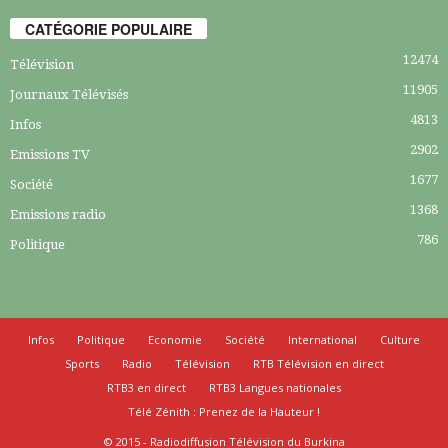
CATÉGORIE POPULAIRE
12474
Télévision
11905
Journaux Télévisés
4813
Infos
2902
Emissions TV
1677
Société
1368
Emissions radio
786
Politique
Infos
Politique
Economie
Société
International
Culture
Sports
Radio
Télévision
RTB Télévision en direct
RTB3 en direct
RTB3 Langues nationales
Télé Zénith : Prenez de la Hauteur !
© 2015 - Radiodiffusion Télévision du Burkina