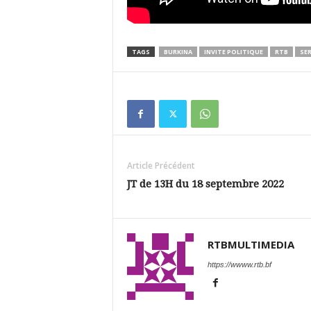
TAGS
BURKINA
INVITE POLITIQUE
RTB
SER
Article Précédent
JT de 13H du 18 septembre 2022
RTBMULTIMEDIA
https://wwww.rtb.bf