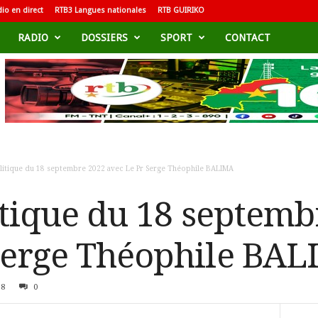
io en direct
RTB3 Langues nationales
RTB GUIRIKO
RADIO
DOSSIERS
SPORT
CONTACT
olitique du 18 septembre 2022 avec Le Pr Serge Théophile BALIMA
litique du 18 septem
Serge Théophile BA
58
0