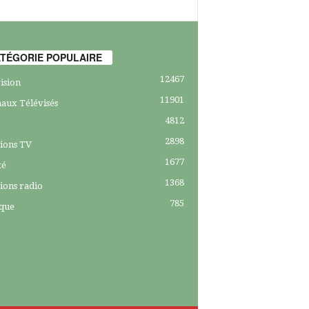
TÉGORIE POPULAIRE
12467
ision
11901
aux Télévisés
4812
2898
ions TV
1677
té
1368
ions radio
785
ique