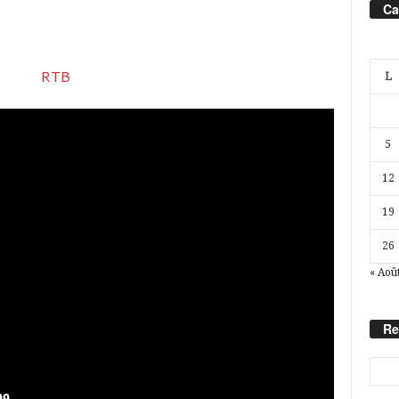
Ca
L
5
12
19
26
« Aoû
Re