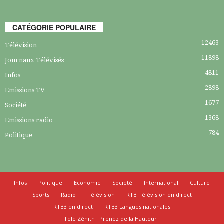
CATÉGORIE POPULAIRE
12463
Télévision
11898
Journaux Télévisés
4811
Infos
2898
Emissions TV
1677
Société
1368
Emissions radio
784
Politique
Infos
Politique
Economie
Société
International
Culture
Sports
Radio
Télévision
RTB Télévision en direct
RTB3 en direct
RTB3 Langues nationales
Télé Zénith : Prenez de la Hauteur !