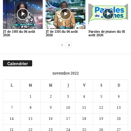
JT de 19H du 06 août
JT de 13H du 06 août
Paroles de jeunes du 05
2026
2026
août 2026
Calendrier
novembre 2022
L
M
M
J
V
S
D
1
2
3
4
5
6
7
8
9
10
11
12
13
14
15
16
17
18
19
20
21
22
23
24
25
26
27