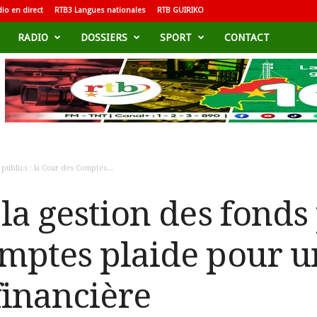
io en direct
RTB3 Langues nationales
RTB GUIRIKO
RADIO
DOSSIERS
SPORT
CONTACT
publics : la Cour des Comptes...
la gestion des fonds 
mptes plaide pour u
inancière