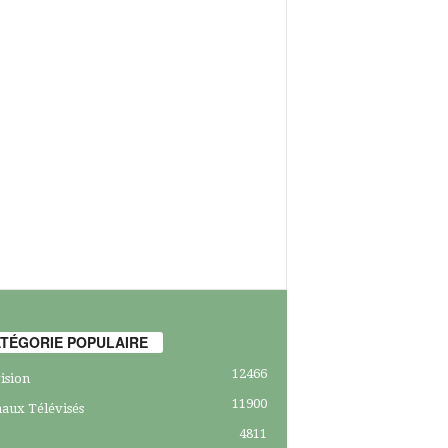
TÉGORIE POPULAIRE
12466
ision
11900
aux Télévisés
4811