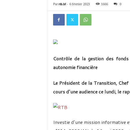
é
Par
rtb.bf
-
6 février 2023
1666
0
v
i
s
i
o
n
d
u
B
Contrôle de la gestion des fonds
u
autonomie financière
r
k
i
Le Président de la Transition, Chef
n
cours d’une audience ce lundi, le r
a
Investie d’une mission informative et