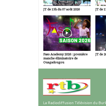
JT de 13h du 07 août 2026
JT de 1
Faso Academy 2026 : première
JT de 2
manche éliminatoire de
Ouagadougou
La Radiodiffusion Télévision du Bur